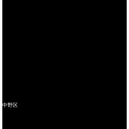
ピーコック
銭湯・サウナ
カレー
ピアノ教室
うどん屋
オムライス
すし
モーニング
ピザ
ピザ（久我山）
中野区
中華