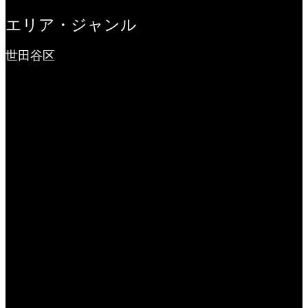
エリア・ジャンル
世田谷区
ケーキ
オムライス
図書館
鰻屋
温水プール
ゴルフ（打ちっぱなし）
カフェ
鮨屋
パン（食べ放題）
うどん屋