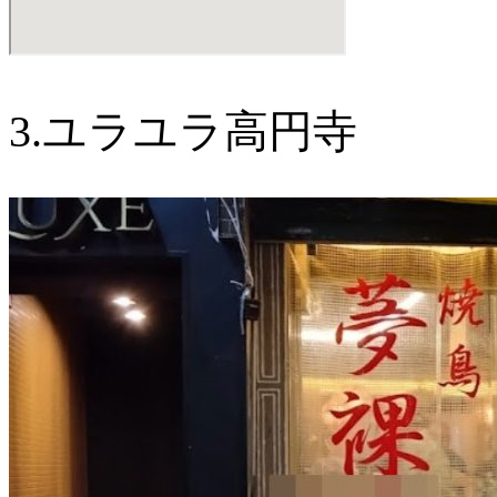
3.ユラユラ高円寺